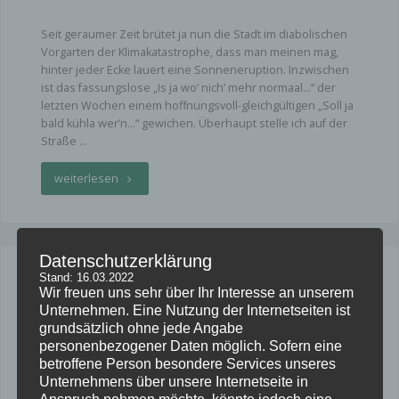
Seit geraumer Zeit brütet ja nun die Stadt im diabolischen
Vorgarten der Klimakatastrophe, dass man meinen mag,
hinter jeder Ecke lauert eine Sonneneruption. Inzwischen
ist das fassungslose „Is ja wo‘ nich‘ mehr normaal…“ der
letzten Wochen einem hoffnungsvoll-gleichgültigen „Soll ja
bald kühla wer’n…“ gewichen. Überhaupt stelle ich auf der
Straße …
"Hundstage"
weiterlesen
Datenschutzerklärung
Stand: 16.03.2022
Allgemein
Wir freuen uns sehr über Ihr Interesse an unserem
Erinnert euch…
Unternehmen. Eine Nutzung der Internetseiten ist
grundsätzlich ohne jede Angabe
By
KP
personenbezogener Daten möglich. Sofern eine
betroffene Person besondere Services unseres
22. September 2016
Unternehmens über unsere Internetseite in