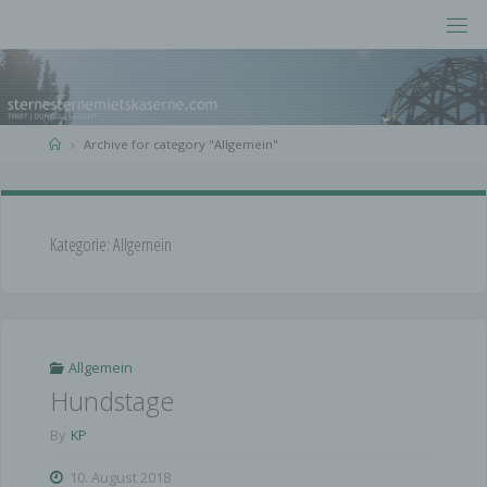
Skip
to
S
content
T
E
R
N
E
S
T
E
R
N
Home
Archive for category "Allgemein"
E
M
I
E
T
S
K
A
S
Kategorie:
Allgemein
E
R
N
E
.
C
O
M
Allgemein
Hundstage
By
KP
10. August 2018