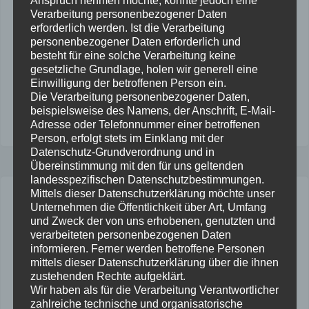
Anspruch nehmen möchte, könnte jedoch eine
Ich gebe zu, auch ich erinnere mich nicht mehr an die Zeit,
Verarbeitung personenbezogener Daten
als Informationen von Privatpersonen im Internet in mehr
erforderlich werden. Ist die Verarbeitung
als 140 Zeichen oder nicht nur in Form von Handy-Fotos
personenbezogener Daten erforderlich und
verbreitet wurden. Kaum eine Vorstellung habe ich noch
besteht für eine solche Verarbeitung keine
von dieser Zeit. Aber ich erinnere mich an meinen kleinen
gesetzliche Grundlage, holen wir generell eine
Zorn über …
Einwilligung der betroffenen Person ein.
Die Verarbeitung personenbezogener Daten,
beispielsweise des Namens, der Anschrift, E-Mail-
"Erinnert
weiterlesen
Adresse oder Telefonnummer einer betroffenen
euch…"
Person, erfolgt stets im Einklang mit der
Datenschutz-Grundverordnung und in
Übereinstimmung mit den für uns geltenden
landesspezifischen Datenschutzbestimmungen.
Mittels dieser Datenschutzerklärung möchte unser
WO WOHNT DIE KATZE?
Unternehmen die Öffentlichkeit über Art, Umfang
und Zweck der von uns erhobenen, genutzten und
„Fort mit den Kellerwohnungen, die gut sind für Fässer und Kartoffeln,
verarbeiteten personenbezogenen Daten
aber nicht für Menschen! Raum für die Höfe!“
informieren. Ferner werden betroffene Personen
mittels dieser Datenschutzerklärung über die ihnen
IM MIEZHAUS!
zustehenden Rechte aufgeklärt.
Wir haben als für die Verarbeitung Verantwortlicher
„Wenn man außerdem bedenkt, dass viele, die in diesen schlechten
zahlreiche technische und organisatorische