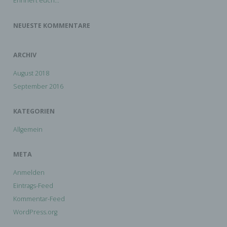
Erinnert euch…
a) personenbezogene Daten
NEUESTE KOMMENTARE
Personenbezogene Daten sind alle Informationen, die sich auf
eine identifizierte oder identifizierbare natürliche Person (im
Folgenden „betroffene Person") beziehen. Als identifizierbar
wird eine natürliche Person angesehen, die direkt oder
ARCHIV
indirekt, insbesondere mittels Zuordnung zu einer Kennung
wie einem Namen, zu einer Kennnummer, zu Standortdaten,
zu einer Online-Kennung oder zu einem oder mehreren
August 2018
besonderen Merkmalen, die Ausdruck der physischen,
September 2016
physiologischen, genetischen, psychischen, wirtschaftlichen,
kulturellen oder sozialen Identität dieser natürlichen Person
sind, identifiziert werden kann.
KATEGORIEN
b) betroffene Person
Allgemein
Betroffene Person ist jede identifizierte oder identifizierbare
natürliche Person, deren personenbezogene Daten von dem
META
für die Verarbeitung Verantwortlichen verarbeitet werden.
Anmelden
Eintrags-Feed
c) Verarbeitung
Kommentar-Feed
Verarbeitung ist jeder mit oder ohne Hilfe automatisierter
WordPress.org
Verfahren ausgeführte Vorgang oder jede solche
Vorgangsreihe im Zusammenhang mit personenbezogenen